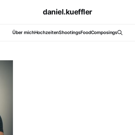
daniel.kueffler
Über mich
Hochzeiten
Shootings
Food
Composings